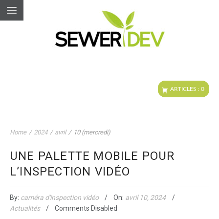
Home
/
2024
/
avril
/
10 (mercredi)
UNE PALETTE MOBILE POUR
L’INSPECTION VIDÉO
By:
caméra d'inspection vidéo
On:
avril 10, 2024
Actualités
Comments Disabled