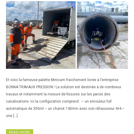
UNE PALETTE MOBILE POUR L’INSPECTION
Et voici la fameuse palette Minicam fraichement livrée à l’entreprise
VIDÉO
BONNA TRAVAUX PRESSION ! La solution est destinée à de nombreux
travaux et notamment la mesure de fissures sur les parois des
canalisations. Ici la configuration comprend : – un enrouleur full
automatique de 350ml – un chariot 140mm avec son réhausseur 4×4 –
une […]
READ MORE