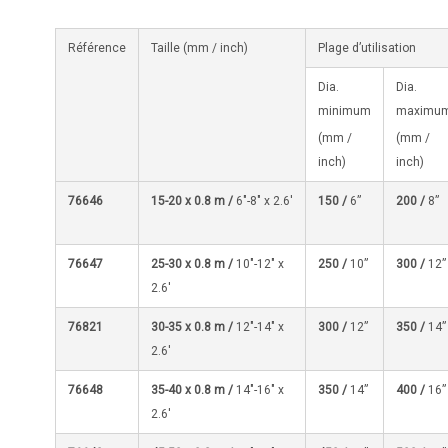
Référence
Taille (mm / inch)
Plage d’utilisation
Dia.
Dia.
minimum
maximu
(mm /
(mm /
inch)
inch)
76646
15-20 x 0.8 m /
6″-8″ x 2.6′
150 /
6”
200 /
8”
76647
25-30 x 0.8 m /
10″-12″ x
250 /
10”
300 /
12”
2.6′
76821
30-35
x 0.8 m /
12″-14″ x
300 /
12”
350 /
14”
2.6′
76648
35-40 x 0.8 m /
14″-16″ x
350 /
14”
400 /
16”
2.6′