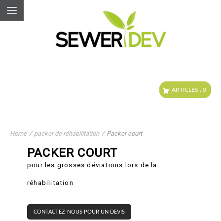
Home
/
packer de réhabilitation
/
Packer court
PACKER COURT
pour les grosses déviations lors de la
réhabilitation
CONTACTEZ-NOUS POUR UN DEVIS