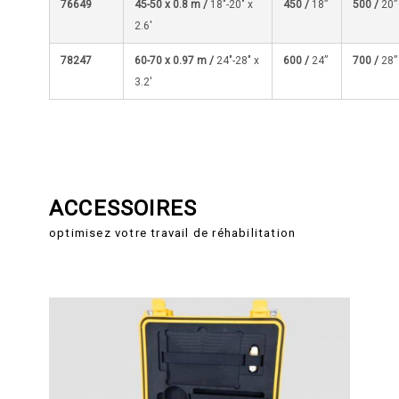
76649
45-50 x 0.8 m /
18″-20″ x
450 /
18”
500 /
20”
2.6′
78247
60-70 x 0.97 m /
24″-28″ x
600 /
24”
700 /
28”
3.2′
ACCESSOIRES
optimisez votre travail de réhabilitation