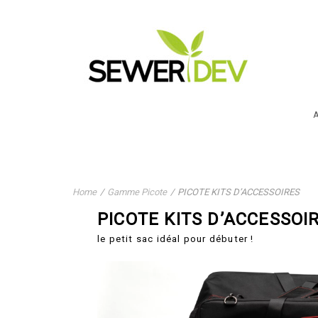
A
Home
/
Gamme Picote
/
PICOTE KITS D’ACCESSOIRES
PICOTE KITS D’ACCESSOI
le petit sac idéal pour débuter !