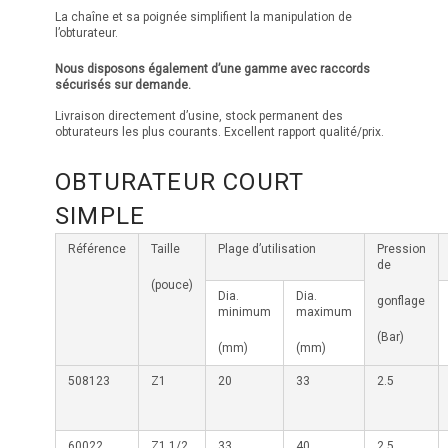
La chaîne et sa poignée simplifient la manipulation de
l’obturateur.
Nous disposons également d’une gamme avec raccords
sécurisés sur demande.
Livraison directement d’usine, stock permanent des
obturateurs les plus courants. Excellent rapport qualité/prix.
OBTURATEUR COURT
SIMPLE
Référence
Taille
Plage d’utilisation
Pression
de
(pouce)
Dia.
Dia.
gonflage
minimum
maximum
(Bar)
(mm)
(mm)
508123
Z1
20
33
2.5
60022
Z1 1/2
33
40
2.5