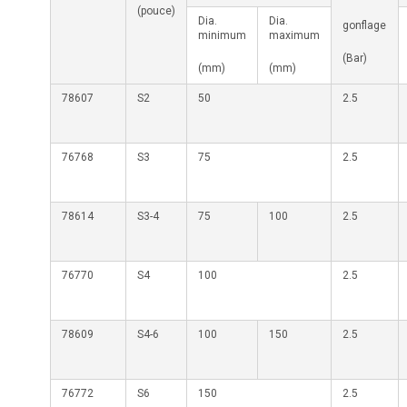
(pouce)
Dia.
Dia.
gonflage
minimum
maximum
(Bar)
(mm)
(mm)
78607
S2
50
2.5
76768
S3
75
2.5
78614
S3-4
75
100
2.5
76770
S4
100
2.5
78609
S4-6
100
150
2.5
76772
S6
150
2.5