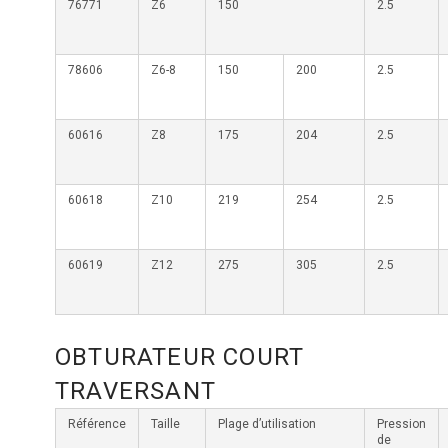
76771
Z6
150
2.5
78606
Z6-8
150
200
2.5
60616
Z8
175
204
2.5
60618
Z10
219
254
2.5
60619
Z12
275
305
2.5
OBTURATEUR COURT
TRAVERSANT
Référence
Taille
Plage d’utilisation
Pression
de