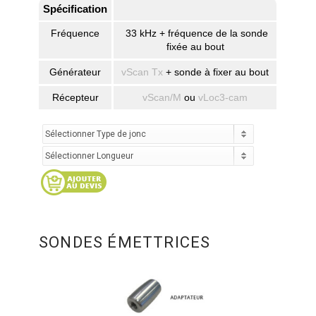
Spécification
Fréquence
33 kHz + fréquence de la sonde
fixée au bout
Générateur
vScan Tx
+ sonde à fixer au bout
Récepteur
vScan/M
ou
vLoc3-cam
SONDES ÉMETTRICES