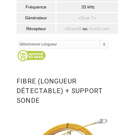
Fréquence
33 kHz
Générateur
vScan Tx
Récepteur
vScan/M
ou
vLoc3-cam
FIBRE (LONGUEUR
DÉTECTABLE) + SUPPORT
SONDE