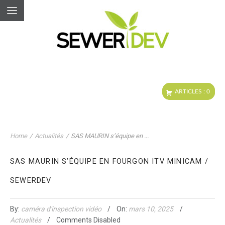
Home
/
Actualités
/
SAS MAURIN s’équipe en ...
SAS MAURIN S’ÉQUIPE EN FOURGON ITV MINICAM /
SEWERDEV
By:
caméra d'inspection vidéo
On:
mars 10, 2025
Actualités
Comments Disabled