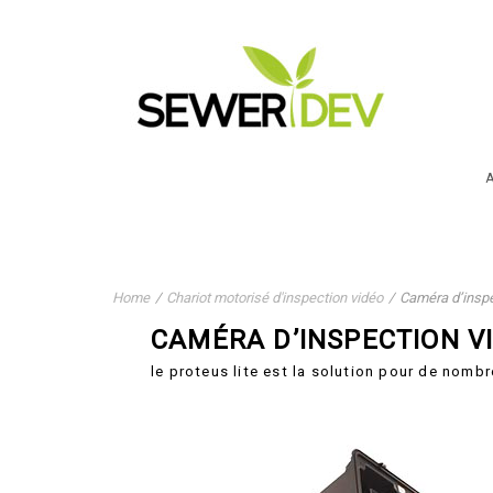
A
Home
/
Chariot motorisé d'inspection vidéo
/
Caméra d’inspe
CAMÉRA D’INSPECTION V
le proteus lite est la solution pour de nombr