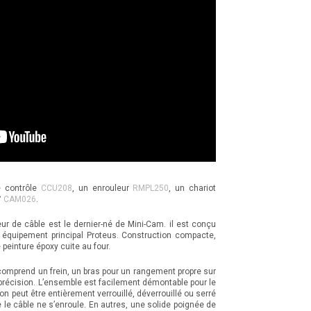
e contrôle
CCU208
, un enrouleur
RMPL250
, un chariot
°
CAM026
.
ur de câble est le dernier-né de Mini-Cam. il est conçu
quipement principal Proteus. Construction compacte,
peinture époxy cuite au four.
 Il comprend un frein, un bras pour un rangement propre sur
 précision. L’ensemble est facilement démontable pour le
ion peut être entièrement verrouillé, déverrouillé ou serré
e le câble ne s’enroule. En autres, une solide poignée de