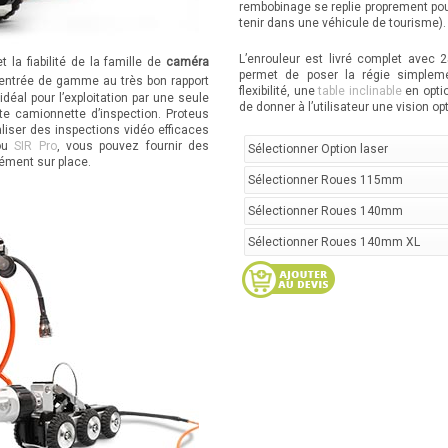
rembobinage se replie proprement po
tenir dans une véhicule de tourisme).
L’enrouleur est livré complet avec 
 la fiabilité de la famille de
caméra
permet de poser la régie simpleme
entrée de gamme au très bon rapport
flexibilité, une
table inclinable
en optio
idéal pour l’exploitation par une seule
de donner à l’utilisateur une vision op
ite camionnette d’inspection. Proteus
liser des inspections vidéo efficaces
ou
SIR Pro
, vous pouvez fournir des
nément sur place.