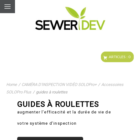
Home
/
CAMÉRA D'INSPECTION VIDÉO SOLOPro+
/
Accessoires
SOLOPro Plus
/
guides à roulettes
GUIDES À ROULETTES
augmenter l’efficacité et la durée de vie de
votre système d’inspection