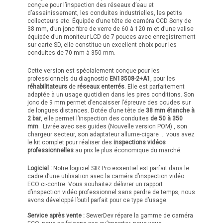
conçue pour l’inspection des réseaux d’eau et
d’assainissement, les conduites industrielles, les petits
collecteurs etc. Équipée d’une tête de caméra CCD Sony de
38 mm, d’un jonc fibre de verre de 60 à 120 m et d’une valise
équipée d’un moniteur LCD de 7 pouces avec enregistrement
sur carte SD, elle constitue un excellent choix pour les
conduites de 70 mm à 350 mm.
Cette version est spécialement conçue pour les
professionnels du diagnostic
EN13508-2+A1
, pour les
réhabilitateurs
de
réseaux enterrés
. Elle est parfaitement
adaptée à un usage quotidien dans les pires conditions. Son
jonc de 9 mm permet d’encaisser l’épreuve des coudes sur
de longues distances. Dotée d’une tête de
38 mm étanche à
2 bar
, elle permet l’inspection des conduites
de 50 à 350
mm
. Livrée avec ses guides (Nouvelle version POM) , son
chargeur secteur, son adaptateur allume-cigare … vous avez
le kit complet pour réaliser des
inspections vidéos
professionnelles
au prix le plus économique du marché.
Logiciel :
Notre logiciel SIR Pro essentiel est parfait dans le
cadre d’une utilisation avec la caméra d’inspection vidéo
ECO ci-contre. Vous souhaitez délivrer un rapport
d’inspection vidéo professionnel sans perdre de temps, nous
avons développé l’outil parfait pour ce type d’usage.
Service après vente :
SewerDev répare la gamme de caméra