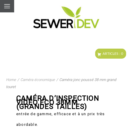
Home
/
Caméra économique
/
Caméra jonc poussé 38 mm grand
touret
CAMÉRA D’INSPECTION
VIDÉO ECO 38MM
(GRANDES TAILLES)
entrée de gamme, efficace et à un prix très
abordable.