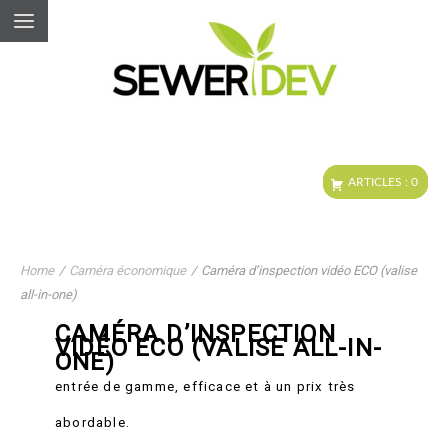
Home
/
Caméra économique
/
Caméra d’inspection vidéo ECO (valise
all-in-one)
CAMÉRA D’INSPECTION
VIDÉO ECO (VALISE ALL-IN-
ONE)
entrée de gamme, efficace et à un prix très
abordable.