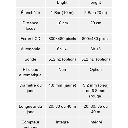
bright
bright
Étanchéité
1 Bar (10 m)
2 Bar (20 m)
Distance
10 cm
20 cm
focus
Ecran LCD
800×480 pixels
800×480 pixels
Autonomie
6h +/-
6h +/-
Sonde
512 hz (option)
512 hz (option)
Fil d’eau
Non
Option
automatique
Diamètre du
4.8 mm (jaune)
5.2 mm (bleu)
jonc
ou 6.8 mm
(rouge)
Longueur du
20, 30 ou 40 m
20, 30, 35 ou
jonc
40 m
Compteur
Intégré
Intégré
métrique