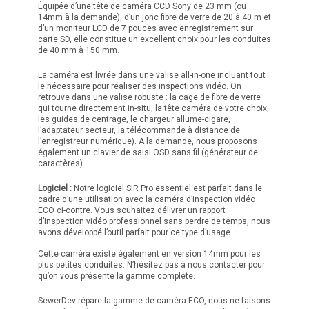
Équipée d’une tête de caméra CCD Sony de 23 mm (ou
14mm à la demande), d’un jonc fibre de verre de 20 à 40 m et
d’un moniteur LCD de 7 pouces avec enregistrement sur
carte SD, elle constitue un excellent choix pour les conduites
de 40 mm à 150 mm.
La caméra est livrée dans une valise all-in-one incluant tout
le nécessaire pour réaliser des inspections vidéo. On
retrouve dans une valise robuste : la cage de fibre de verre
qui tourne directement in-situ, la tête caméra de votre choix,
les guides de centrage, le chargeur allume-cigare,
l’adaptateur secteur, la télécommande à distance de
l’enregistreur numérique). A la demande, nous proposons
également un clavier de saisi OSD sans fil (générateur de
caractères).
Logiciel :
Notre logiciel SIR Pro essentiel est parfait dans le
cadre d’une utilisation avec la caméra d’inspection vidéo
ECO ci-contre. Vous souhaitez délivrer un rapport
d’inspection vidéo professionnel sans perdre de temps, nous
avons développé l’outil parfait pour ce type d’usage.
Cette caméra existe également en version 14mm pour les
plus petites conduites. N’hésitez pas à nous contacter pour
qu’on vous présente la gamme complète.
SewerDev répare la gamme de caméra ECO, nous ne faisons